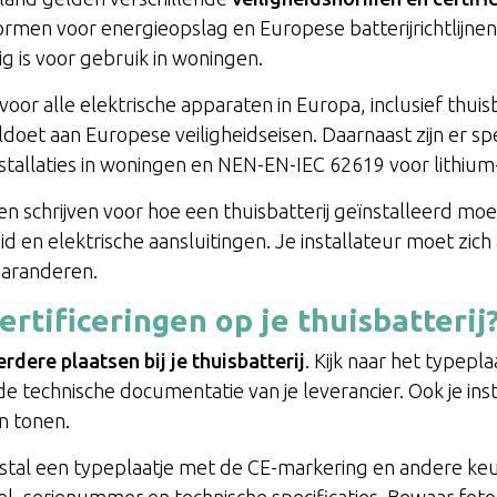
ormen voor energieopslag en Europese batterijrichtlijn
lig is voor gebruik in woningen.
voor alle elektrische apparaten in Europa, inclusief thui
doet aan Europese veiligheidseisen. Daarnaast zijn er s
stallaties in woningen en NEN-EN-IEC 62619 voor lithium-
n schrijven voor hoe een thuisbatterij geïnstalleerd mo
heid en elektrische aansluitingen. Je installateur moet z
 garanderen.
ertificeringen op je thuisbatterij
rdere plaatsen bij je thuisbatterij
. Kijk naar het typepla
de technische documentatie van je leverancier. Ook je ins
n tonen.
estal een typeplaatje met de CE-markering en andere keu