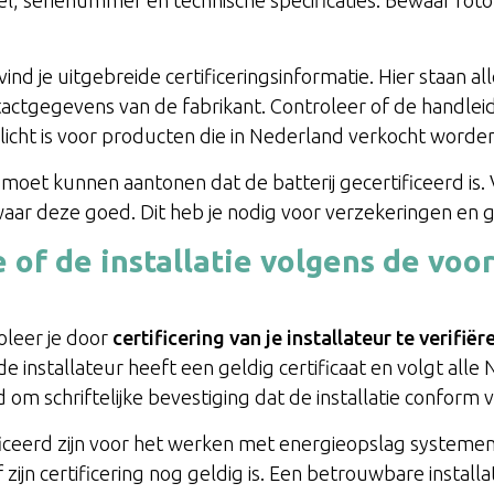
, serienummer en technische specificaties. Bewaar foto’s
vind je uitgebreide certificeringsinformatie. Hier staan
ntactgegevens van de fabrikant. Controleer of de handlei
plicht is voor producten die in Nederland verkocht worde
r moet kunnen aantonen dat de batterij gecertificeerd is
waar deze goed. Dit heb je nodig voor verzekeringen en g
 of de installatie volgens de voo
roleer je door
certificering van je installateur te verifiër
e installateur heeft een geldig certificaat en volgt all
d om schriftelijke bevestiging dat de installatie conform 
ficeerd zijn voor het werken met energieopslag systemen.
f zijn certificering nog geldig is. Een betrouwbare instal