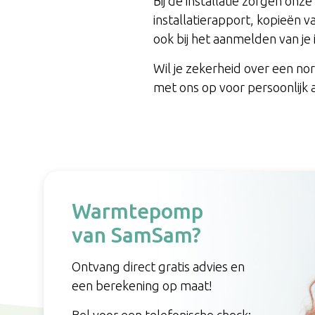
Bij de installatie zorgen o
installatierapport, kopieën 
ook bij het aanmelden van je i
Wil je zekerheid over een no
met ons op voor persoonlijk ad
Warmtepomp
van SamSam?
Ontvang direct gratis advies en
een berekening op maat!
Bel voor een telefonische check: