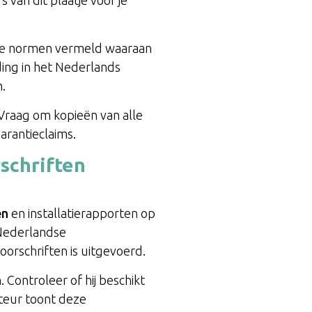
 van dit plaatje voor je
 alle normen vermeld waaraan
ding in het Nederlands
n.
. Vraag om kopieën van alle
arantieclaims.
rschriften
en
en installatierapporten op
e Nederlandse
voorschriften is uitgevoerd.
 Controleer of hij beschikt
lateur toont deze