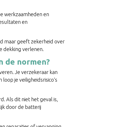
oerde werkzaamheden en
esultaten en
 geld maar geeft zekerheid over
ze dekking verlenen.
aan de normen?
veren. Je verzekeraar kan
oop je veiligheidsrisico’s
. Als dit niet het geval is,
jk door de batterij
nen reparaties of vervanging