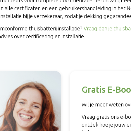
nze monteurs voor complete documentatie. Je ontvangt ee
van alle certificaten en een gebruikershandleiding in het
nstallatie bij je verzekeraar, zodat je dekking gegarandeer
rmconforme thuisbatterij installatie?
Vraag dan je thuisbat
vies over certificering en installatie.
Gratis E-Boo
Wil je meer weten ove
Vraag gratis ons e-b
ontdek hoe je jouw e