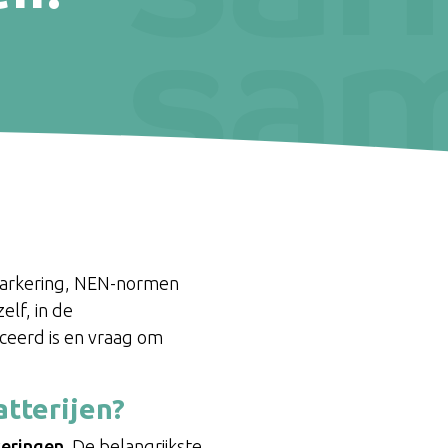
-markering, NEN-normen
elf, in de
ficeerd is en vraag om
tterijen?
ceringen
. De belangrijkste