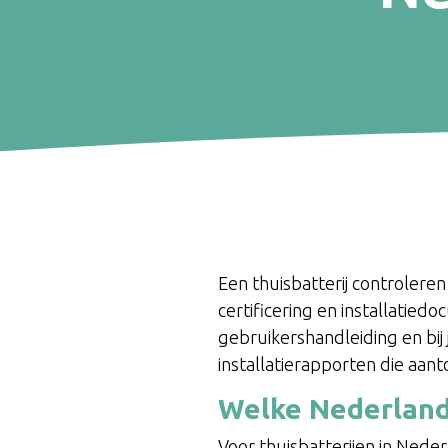
Een thuisbatterij controler
certificering en installatied
gebruikershandleiding en bij j
installatierapporten die aan
Welke Nederlands
Voor thuisbatterijen in Nede