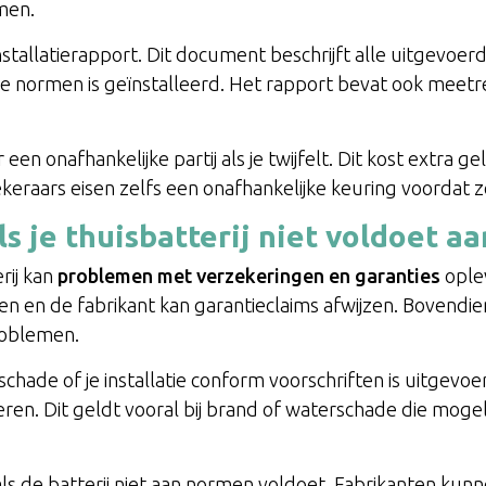
men.
n installatierapport. Dit document beschrijft alle uitgev
de normen is geïnstalleerd. Het rapport bevat ook meetr
r een onafhankelijke partij als je twijfelt. Dit kost extra
keraars eisen zelfs een onafhankelijke keuring voordat 
ls je thuisbatterij niet voldoet 
rij kan
problemen met verzekeringen en garanties
ople
 en de fabrikant kan garantieclaims afwijzen. Bovendien l
roblemen.
chade of je installatie conform voorschriften is uitgevoerd
en. Dit geldt vooral bij brand of waterschade die mogeli
als de batterij niet aan normen voldoet. Fabrikanten kun