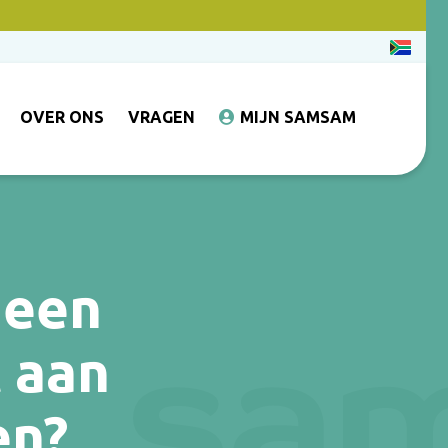
OVER ONS
VRAGEN
MIJN SAMSAM
 een
t aan
en?