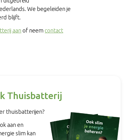
n uitgebreid
 Nederlands. We begeleiden je
d blijft.
terij aan
of neem
contact
k Thuisbatterij
r thuisbatterijen?
ook aan en
nergie slim kan