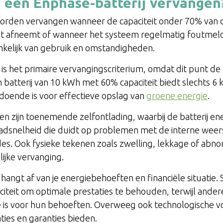
 een Enphase-batterij vervangen
orden vervangen wanneer de capaciteit onder 70% van 
icant afneemt of wanneer het systeem regelmatig foutmel
nkelijk van gebruik en omstandigheden.
 is het primaire vervangingscriterium, omdat dit punt 
en batterij van 10 kWh met 60% capaciteit biedt slechts 6
doende is voor effectieve opslag van
groene energie
.
n zijn toenemende zelfontlading, waarbij de batterij ene
adsnelheid die duidt op problemen met de interne weer
es. Ook fysieke tekenen zoals zwelling, lekkage of abn
ijke vervanging.
angt af van je energiebehoeften en financiële situatie
citeit om optimale prestaties te behouden, terwijl ande
e is voor hun behoeften. Overweeg ook technologische 
ties en garanties bieden.