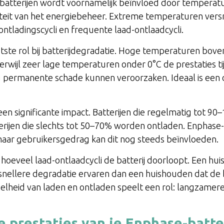
atterijen wordt voornamelijk beïnvloed door temperatuu
iteit van het energiebeheer. Extreme temperaturen vers
ontladingscycli en frequente laad-ontlaadcycli.
ste rol bij batterijdegradatie. Hoge temperaturen bove
, terwijl zeer lage temperaturen onder 0°C de prestaties 
ing permanente schade kunnen veroorzaken. Ideaal is e
en significante impact. Batterijen die regelmatig tot 
erijen die slechts tot 50–70% worden ontladen. Enpha
ar gebruikersgedrag kan dit nog steeds beïnvloeden.
hoeveel laad-ontlaadcycli de batterij doorloopt. Een hui
 snellere degradatie ervaren dan een huishouden dat de ba
elheid van laden en ontladen speelt een rol: langzamere
e prestaties van je Enphase-batt