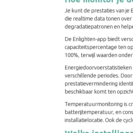
Je kunt de prestaties van j
die realtime data tonen over 
degradatiepatronen en helpen
De Enlighten-app biedt versch
capaciteitspercentage ten op
100%, terwijl waarden onder
Energiedoorvoerstatistieken
verschillende periodes. Door
prestatievermindering identi
beschikbaar komt ten opzich
Temperatuurmonitoring is c
batterijtemperatuur, en con
installatielocatie. Ook de cy