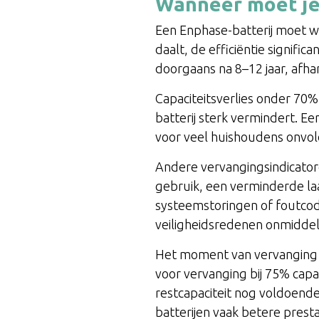
Wanneer moet je
Een Enphase-batterij moet w
daalt, de efficiëntie signif
doorgaans na 8–12 jaar, afha
Capaciteitsverlies onder 70%
batterij sterk vermindert. E
voor veel huishoudens onvol
Andere vervangingsindicatore
gebruik, een verminderde la
systeemstoringen of foutcod
veiligheidsredenen onmiddell
Het moment van vervanging h
voor vervanging bij 75% capa
restcapaciteit nog voldoend
batterijen vaak betere presta