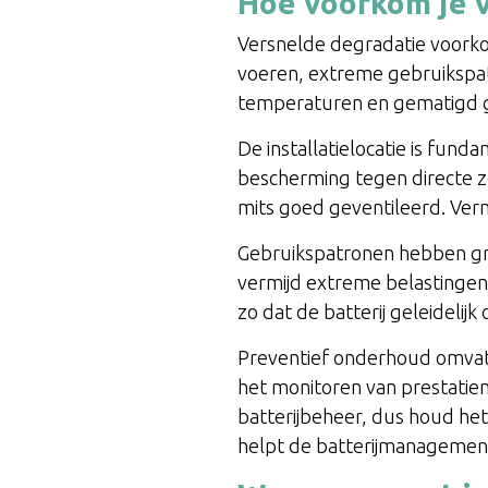
Hoe voorkom je v
Versnelde degradatie voorkom
voeren, extreme gebruikspat
temperaturen en gematigd ge
De installatielocatie is fund
bescherming tegen directe zo
mits goed geventileerd. Verm
Gebruikspatronen hebben grot
vermijd extreme belastingen,
zo dat de batterij geleidelijk
Preventief onderhoud omvat h
het monitoren van prestatie
batterijbeheer, dus houd het
helpt de batterijmanagement