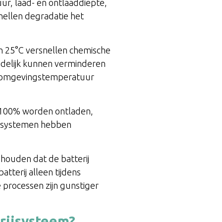
r, laad- en ontlaaddiepte,
nellen degradatie het
n 25°C versnellen chemische
tijdelijk kunnen verminderen
en omgevingstemperatuur
90–100% worden ontladen,
se-systemen hebben
shouden dat de batterij
tterij alleen tijdens
 processen zijn gunstiger
erijsysteem?