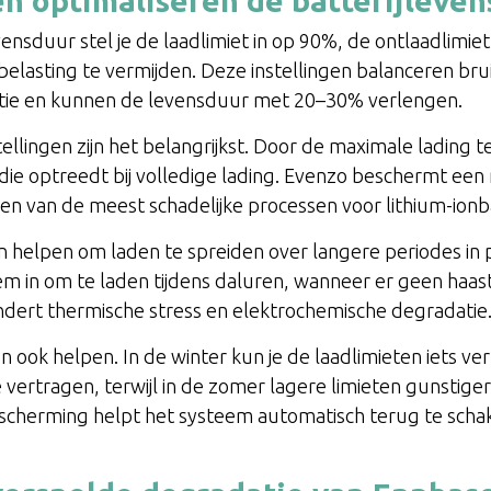
en optimaliseren de batterijleve
vensduur stel je de laadlimiet in op 90%, de ontlaadlimie
elasting te vermijden. Deze instellingen balanceren bru
ie en kunnen de levensduur met 20–30% verlengen.
tellingen zijn het belangrijkst. Door de maximale ladin
en die optreedt bij volledige lading. Evenzo beschermt ee
en van de meest schadelijke processen voor lithium-ionbat
 helpen om laden te spreiden over langere periodes in p
em in om te laden tijdens daluren, wanneer er geen haast
mindert thermische stress en elektrochemische degradatie
 ook helpen. In de winter kun je de laadlimieten iets 
ertragen, terwijl in de zomer lagere limieten gunstiger z
herming helpt het systeem automatisch terug te schak