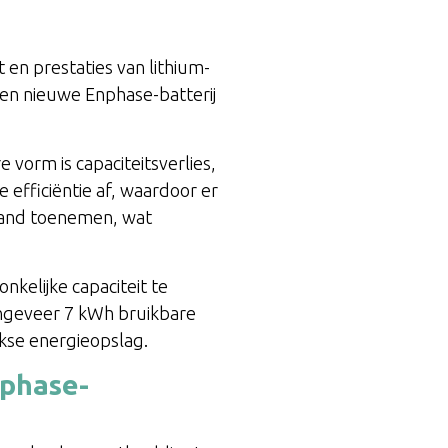
t en prestaties van lithium-
Een nieuwe Enphase-batterij
 vorm is capaciteitsverlies,
 efficiëntie af, waardoor er
stand toenemen, wat
kelijke capaciteit te
ongeveer 7 kWh bruikbare
jkse energieopslag.
nphase-