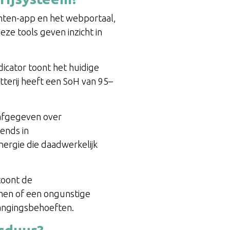
ghten-app en het webportaal,
eze tools geven inzicht in
dicator toont het huidige
tterij heeft een SoH van 95–
 afgegeven over
rends in
nergie die daadwerkelijk
toont de
emen of een ongunstige
rvangingsbehoeften.