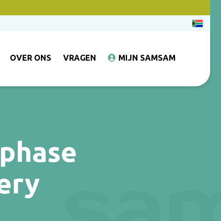
OVER ONS
VRAGEN
MIJN SAMSAM
nphase
ery