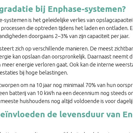
egradatie bij Enphase-systemen?
e-systemen is het geleidelijke verlies van opslagcapacitei
 processen die optreden tijdens het laden en ontladen. 
ndigheden doorgaans 2–3% van zijn capaciteit per jaar.
teert zich op verschillende manieren. De meest zichtbare
nergie kan opslaan dan oorspronkelijk. Daarnaast neemt de
en meer energie verloren gaat. Ook kan de interne weer
staties bij hoge belastingen.
ntworpen om na 10 jaar nog minimaal 70% van hun oorspron
een batterij van 10 kWh na een decennium nog steeds 
e meeste huishoudens nog altijd voldoende is voor dageli
beïnvloeden de levensduur van E