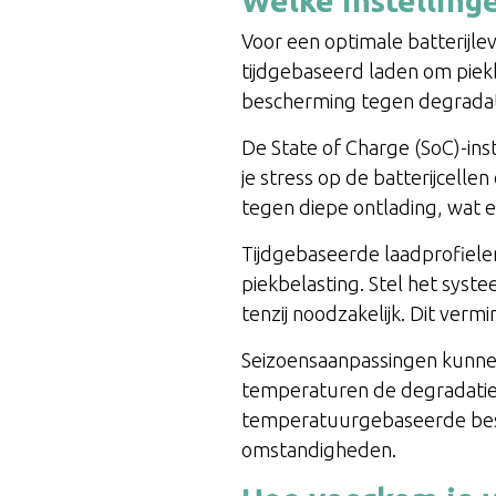
Welke instelling
Voor een optimale batterijle
tijdgebaseerd laden om piekb
bescherming tegen degradat
De State of Charge (SoC)-ins
je stress op de batterijcell
tegen diepe ontlading, wat e
Tijdgebaseerde laadprofielen
piekbelasting. Stel het syste
tenzij noodzakelijk. Dit ver
Seizoensaanpassingen kunnen
temperaturen de degradatie v
temperatuurgebaseerde besc
omstandigheden.