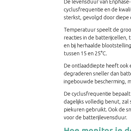
De levensduur van Enphase-b
cyclusfrequentie en de kwal
sterkst, gevolgd door diepe 
Temperatuur speelt de groot
reacties in de batterijcellen
en bij herhaalde blootstell
tussen 15 en 25°C.
De ontlaaddiepte heeft ook e
degraderen sneller dan batt
ingebouwde bescherming, ma
De cyclusfrequentie bepaalt 
dagelijks volledig benut, zal
piekuren gebruikt. Ook de sn
voor de batterijlevensduur.
Hoe monitor je d