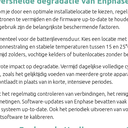
ersnelde degradatie van Enphase
 je door een optimale installatielocatie te kiezen, rege
ronen te vermijden en de firmware up-to-date te houden
bruik zijn de belangrijkste beschermende factoren.
amenteel voor de batterijlevensduur. Kies een locatie met n
nnestraling en stabiele temperaturen tussen 15 en 25°C.
ijd zolders, vochtige kelders of buitenlocaties zonder 
e impact op degradatie. Vermijd dagelijkse volledige cycl
 zoals het gelijktijdig voeden van meerdere grote appara
 ontlaadt in plaats van in korte, intensieve periodes.
et regelmatig controleren van verbindingen, het reinig
metingen. Software-updates van Enphase bevatten vaak o
 systeem up-to-date. Ook het periodiek uitvoeren van vol
software te kalibreren.