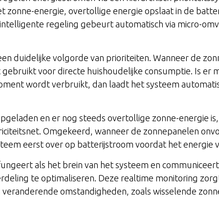
t zonne-energie, overtollige energie opslaat in de batter
 intelligente regeling gebeurt automatisch via micro-om
en duidelijke volgorde van prioriteiten. Wanneer de zo
gebruikt voor directe huishoudelijke consumptie. Is er
oment wordt verbruikt, dan laadt het systeem automati
s opgeladen en er nog steeds overtollige zonne-energie i
triciteitsnet. Omgekeerd, wanneer de zonnepanelen onv
steem eerst over op batterijstroom voordat het energie 
ngeert als het brein van het systeem en communiceert 
eling te optimaliseren. Deze realtime monitoring zorg
n veranderende omstandigheden, zoals wisselende zonne-