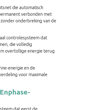
eitsnet die automatisch
ft permanent verbonden met
n, zonder onderbreking van de
aal controlesysteem dat
men, die volledig
 om overtollige energie terug
onne-energie en de
everdeling voor maximale
 Enphase-
ysteem dat eerst de