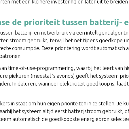
rten met een kleinere investering en later uit te breiden
e de prioriteit tussen batterij- 
tussen batterij- en netverbruik via een intelligent algori
tterijstroom gebruikt, terwijl het net tijdens goedkope 
irecte consumptie. Deze prioritering wordt automatisch 
spatronen.
an time-of-use-programmering, waarbij het leert van hi
dure piekuren (meestal ’s avonds) geeft het systeem prio
den. In daluren, wanneer elektriciteit goedkoop is, laadt
rs in staat om hun eigen prioriteiten in te stellen. Je k
rbij het systeem altijd eerst batterijstroom gebruikt, 
systeem automatisch de goedkoopste energiebron selectee