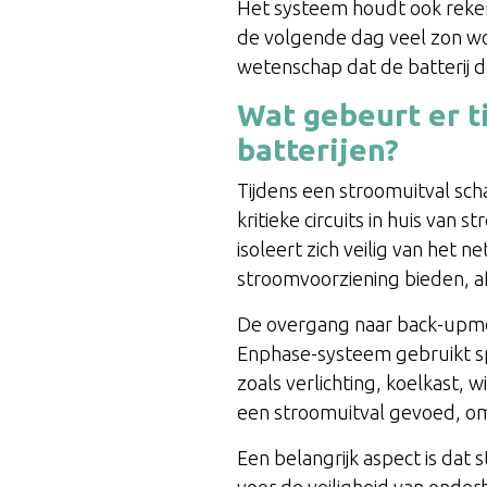
Het systeem houdt ook reken
de volgende dag veel zon wo
wetenschap dat de batterij
Wat gebeurt er t
batterijen?
Tijdens een stroomuitval sch
kritieke circuits in huis va
isoleert zich veilig van het
stroomvoorziening bieden, afh
De overgang naar back-upmo
Enphase-systeem gebruikt spe
zoals verlichting, koelkast, 
een stroomuitval gevoed, om 
Een belangrijk aspect is dat
voor de veiligheid van onde