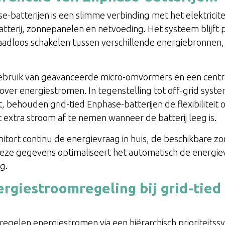
e-batterijen is een slimme verbinding met het elektricit
atterij, zonnepanelen en netvoeding. Het systeem blij
 naadloos schakelen tussen verschillende energiebronne
gebruik van geavanceerde micro-omvormers en een centr
over energiestromen. In tegenstelling tot off-grid syste
, behouden grid-tied Enphase-batterijen de flexibiliteit
st extra stroom af te nemen wanneer de batterij leeg is.
itort continu de energievraag in huis, de beschikbare z
n deze gegevens optimaliseert het automatisch de energi
g.
rgiestroomregeling bij grid-tied
egelen energiestromen via een hiërarchisch prioriteitss