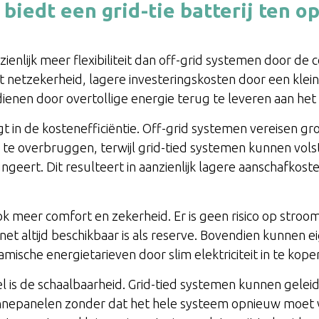
iedt een grid-tie batterij ten op
nzienlijk meer flexibiliteit dan off-grid systemen door de
 netzekerheid, lagere investeringskosten door een kleine
enen door overtollige energie terug te leveren aan het e
gt in de kostenefficiëntie. Off-grid systemen vereisen gr
e overbruggen, terwijl grid-tied systemen kunnen volst
geert. Dit resulteert in aanzienlijk lagere aanschafkost
k meer comfort en zekerheid. Er is geen risico op stro
 net altijd beschikbaar is als reserve. Bovendien kunnen 
mische energietarieven door slim elektriciteit in te kope
l is de schaalbaarheid. Grid-tied systemen kunnen gelei
 zonnepanelen zonder dat het hele systeem opnieuw moet