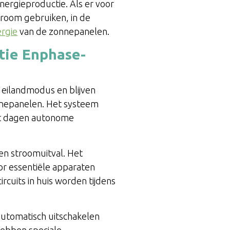
ergieproductie. Als er voor
troom gebruiken, in de
rgie
van de zonnepanelen.
-tie Enphase-
r eilandmodus en blijven
zonnepanelen. Het systeem
tot dagen autonome
n stroomuitval. Het
or essentiële apparaten
rcuits in huis worden tijdens
 automatisch uitschakelen
hebben speciale