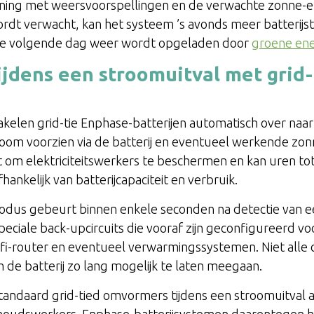
ing met weersvoorspellingen en de verwachte zonne-en
rdt verwacht, kan het systeem ’s avonds meer batterijs
 de volgende dag weer wordt opgeladen door
groene ene
ijdens een stroomuitval met grid
akelen grid-tie Enphase-batterijen automatisch over naa
n stroom voorzien via de batterij en eventueel werkende 
 net om elektriciteitswerkers te beschermen en kan uren 
ankelijk van batterijcapaciteit en verbruik.
dus gebeurt binnen enkele seconden na detectie van ee
ciale back-upcircuits die vooraf zijn geconfigureerd vo
wifi-router en eventueel verwarmingssystemen. Niet alle ci
de batterij zo lang mogelijk te laten meegaan.
 standaard grid-tied omvormers tijdens een stroomuitval
rhoudswerkers. Enphase-batterijsystemen daarentegen 