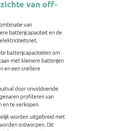
zichte van off-
 combinatie van
re batterijcapaciteit en de
lektriciteitsnet.
ote batterijcapaciteiten om
aan met kleinere batterijen
en en een snellere
omuitval door onvoldoende
eigenaren profiteren van
n en te verkopen.
delijk worden uitgebreid met
 worden ontworpen. Dit