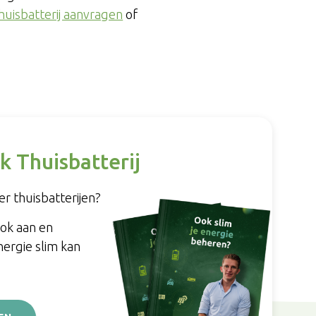
huisbatterij aanvragen
of
k Thuisbatterij
r thuisbatterijen?
ook aan en
nergie slim kan