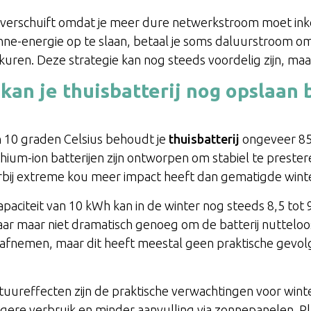
erschuift omdat je meer dure netwerkstroom moet inkop
onne-energie op te slaan, betaal je soms daluurstroom om 
kuren. Deze strategie kan nog steeds voordelig zijn, ma
kan je thuisbatterij nog opslaan 
n 10 graden Celsius behoudt je
thuisbatterij
ongeveer 85
hium-ion batterijen zijn ontworpen om stabiel te prester
ij extreme kou meer impact heeft dan gematigde win
paciteit van 10 kWh kan in de winter nog steeds 8,5 tot
ar maar niet dramatisch genoeg om de batterij nutteloo
 afnemen, maar dit heeft meestal geen praktische gevol
uureffecten zijn de praktische verwachtingen voor winte
ogere verbruik en minder aanvulling via zonnepanelen. P