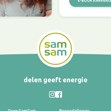
E-BOOK AANVRAG
delen geeft energie
Over SamSam
Beoordelingen