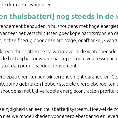
 de duurdere avonduren.
n thuisbatterij nog steeds in de
errendement behouden in huishoudens met hoge energieta
. Wanneer het verschil tussen goedkope nachtstroon en
rij zichzelf terug door deze arbitrage, onafhankelijk va
t een thuisbatterij extra waardevol in de winterperiode
de batterij betrouwbare backup-stroom voor essentiële
 gaat dan puur financieel rendement.
nergiepatronen kunnen winterrendement garanderen. Gez
mtepomp gebruiken hebben stabiele energiebehoeften di
huishoudens met tijd-variabele energiecontracten profit
eelzijdigheid van een thuisbatterij systeem. Hoewel de
 nieuwe mogelijkheden voor energiebesparing en lever