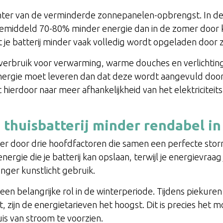
hter van de verminderde zonnepanelen-opbrengst. In 
middeld 70-80% minder energie dan in de zomer door k
 je batterij minder vaak volledig wordt opgeladen door 
rgieverbruik voor verwarming, warme douches en verlichti
 energie moet leveren dan dat deze wordt aangevuld door
hierdoor naar meer afhankelijkheid van het elektriciteit
 thuisbatterij minder rendabel in
 lager door drie hoofdfactoren die samen een perfecte st
energie die je batterij kan opslaan, terwijl je energievraa
ger kunstlicht gebruik.
en belangrijke rol in de winterperiode. Tijdens piekure
, zijn de energietarieven het hoogst. Dit is precies het 
is van stroom te voorzien.