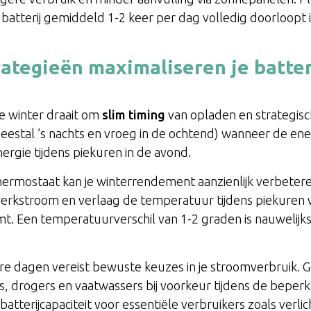
batterij gemiddeld 1-2 keer per dag volledig doorloopt 
ategieën maximaliseren je batte
de winter draait om
slim timing
van opladen en strategisc
meestal ’s nachts en vroeg in de ochtend) wanneer de ener
rgie tijdens piekuren in de avond.
ermostaat kan je winterrendement aanzienlijk verbeteren
kstroom en verlaag de temperatuur tijdens piekuren wa
t. Een temperatuurverschil van 1-2 graden is nauwelij
re dagen vereist bewuste keuzes in je stroomverbruik. G
 drogers en vaatwassers bij voorkeur tijdens de beperk
batterijcapaciteit voor essentiële verbruikers zoals verli