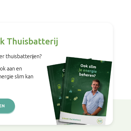
k Thuisbatterij
r thuisbatterijen?
ook aan en
nergie slim kan
EN