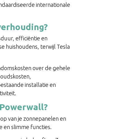
andaardiseerde internationale
tverhouding?
duur, efficiëntie en
se huishoudens, terwijl Tesla
igendomskosten over de gehele
rhoudskosten,
staande installatie en
viteit.
 Powerwall?
e op van je zonnepanelen en
e en slimme functies.