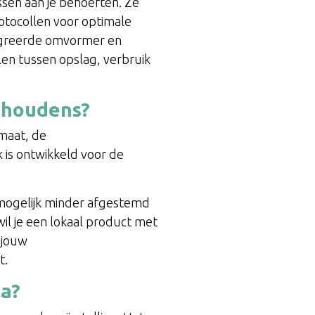
ssen aan je behoeften. Ze
otocollen voor optimale
tegreerde omvormer en
en tussen opslag, verbruik
ishoudens?
imaat, de
k is ontwikkeld voor de
 mogelijk minder afgestemd
il je een lokaal product met
 jouw
t.
la?