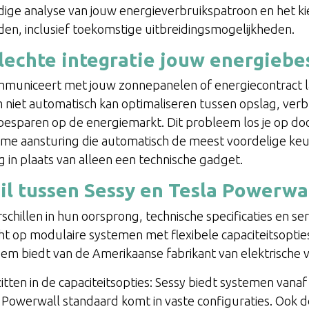
ndige analyse van jouw energieverbruikspatroon en het 
uden, inclusief toekomstige uitbreidingsmogelijkheden.
lechte integratie jouw energiebe
communiceert met jouw zonnepanelen of energiecontract 
niet automatisch kan optimaliseren tussen opslag, verbr
besparen op de energiemarkt. Dit probleem los je op doo
me aansturing die automatisch de meest voordelige keuz
g in plaats van alleen een technische gadget.
hil tussen Sessy en Tesla Powerwa
chillen in hun oorsprong, technische specificaties en ser
ht op modulaire systemen met flexibele capaciteitsopties
em biedt van de Amerikaanse fabrikant van elektrische 
itten in de capaciteitsopties: Sessy biedt systemen vanaf 
a Powerwall standaard komt in vaste configuraties. Ook de