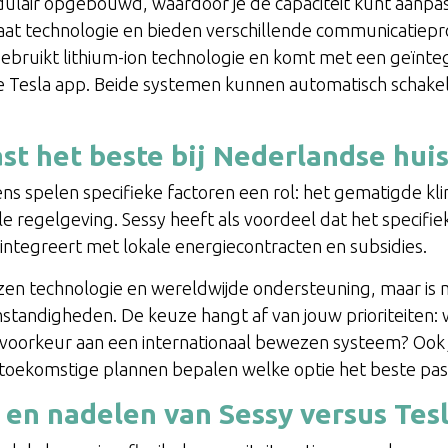
odulair opgebouwd, waardoor je de capaciteit kunt aanpa
faat technologie en bieden verschillende communicatiepr
 gebruikt lithium-ion technologie en komt met een geïn
de Tesla app. Beide systemen kunnen automatisch schakel
ast het beste bij Nederlandse hu
s spelen specifieke factoren een rol: het gematigde kl
e regelgeving. Sessy heeft als voordeel dat het specifie
ntegreert met lokale energiecontracten en subsidies.
en technologie en wereldwijde ondersteuning, maar is
tandigheden. De keuze hangt af van jouw prioriteiten: w
de voorkeur aan een internationaal bewezen systeem? Ook
toekomstige plannen bepalen welke optie het beste pas
- en nadelen van Sessy versus Tes