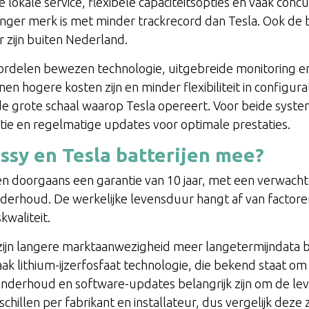
e lokale service, flexibele capaciteitsopties en vaak concu
jonger merk is met minder trackrecord dan Tesla. Ook de 
 zijn buiten Nederland.
oordelen bewezen technologie, uitgebreide monitoring e
 hogere kosten zijn en minder flexibiliteit in configura
 de grote schaal waarop Tesla opereert. Voor beide syste
latie en regelmatige updates voor optimale prestaties.
ssy en Tesla batterijen mee?
en doorgaans een garantie van 10 jaar, met een verwacht
nderhoud. De werkelijke levensduur hangt af van factoren
waliteit.
zijn langere marktaanwezigheid meer langetermijndata be
ak lithium-ijzerfosfaat technologie, die bekend staat om
onderhoud en software-updates belangrijk zijn om de le
illen per fabrikant en installateur, dus vergelijk deze z