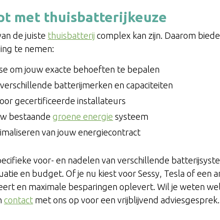
t met thuisbatterijkeuze
van de juiste
thuisbatterij
complex kan zijn. Daarom biede
sing te nemen:
yse om jouw exacte behoeften te bepalen
 verschillende batterijmerken en capaciteiten
door gecertificeerde installateurs
ouw bestaande
groene energie
systeem
imaliseren van jouw energiecontract
cifieke voor- en nadelen van verschillende batterijsys
tuatie en budget. Of je nu kiest voor Sessy, Tesla of een
teert en maximale besparingen oplevert. Wil je weten welk
n
contact
met ons op voor een vrijblijvend adviesgesprek.