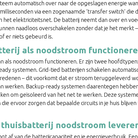
steem automatisch over naar de opgeslagen energie wa
 milliseconden via een zogenaamde ’transfer switch’ die
et elektriciteitsnet. De batterij neemt dan over en voed
unnen naadloos overschakelen zonder dat je het merkt –
f er niets gebeurd is.
tterij als noodstroom functioner
 kan als noodstroom functioneren. Er zijn twee hoofdtypen
ady systemen. Grid-tied batterijen schakelen automatis
redenen – dit voorkomt dat er stroom teruggeleverd wo
an werken. Backup-ready systemen daarentegen hebben
maken om geïsoleerd van het net te werken. Deze syste
ie ervoor zorgen dat bepaalde circuits in je huis blijven
thuisbatterij noodstroom levere
 af van de batterijcapaciteit en je energieverbruik. Een