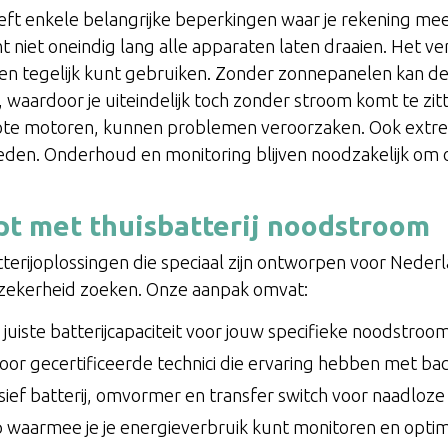
eft enkele belangrijke beperkingen waar je rekening me
nt niet oneindig lang alle apparaten laten draaien. Het v
ten tegelijk kunt gebruiken. Zonder zonnepanelen kan de b
, waardoor je uiteindelijk toch zonder stroom komt te z
rote motoren, kunnen problemen veroorzaken. Ook ext
oeden. Onderhoud en monitoring blijven noodzakelijk om
t met thuisbatterij noodstroom
terijoplossingen die speciaal zijn ontworpen voor Nede
 zekerheid zoeken. Onze aanpak omvat:
e juiste batterijcapaciteit voor jouw specifieke noodstro
 door gecertificeerde technici die ervaring hebben met 
ief batterij, omvormer en transfer switch voor naadloze
p waarmee je je energieverbruik kunt monitoren en optim