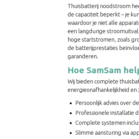
Thuisbatterij noodstroom he
de capaciteit beperkt – je ku
waardoor je niet alle appara
een langdurige stroomuitval
hoge startstromen, zoals g
de batterijprestaties beïnvl
garanderen.
Hoe SamSam help
Wij bieden complete thuisbat
energieonafhankelijkheid en
Persoonlijk advies over d
Professionele installatie
Complete systemen inclus
Slimme aansturing via ap