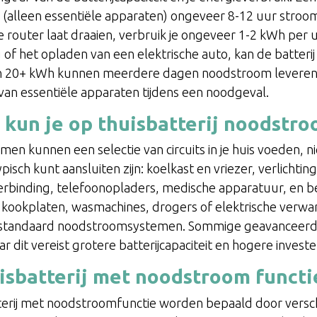
k (alleen essentiële apparaten) ongeveer 8-12 uur stroom 
e router laat draaien, verbruik je ongeveer 1-2 kWh per u
of het opladen van een elektrische auto, kan de batterij 
n 20+ kWh kunnen meerdere dagen noodstroom leveren b
en van essentiële apparaten tijdens een noodgeval.
kun je op thuisbatterij noodstro
en kunnen een selectie van circuits in je huis voeden, nie
pisch kunt aansluiten zijn: koelkast en vriezer, verlichting
verbinding, telefoonopladers, medische apparatuur, en 
he kookplaten, wasmachines, drogers of elektrische ver
r standaard noodstroomsystemen. Sommige geavanceer
 dit vereist grotere batterijcapaciteit en hogere investe
isbatterij met noodstroom functi
terij met noodstroomfunctie worden bepaald door versch