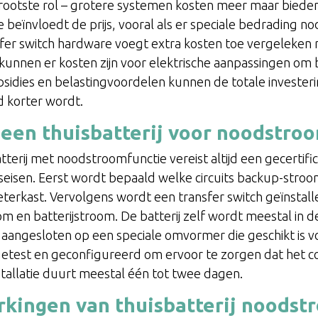
 grootste rol – grotere systemen kosten meer maar biede
e beïnvloedt de prijs, vooral als er speciale bedrading nod
er switch hardware voegt extra kosten toe vergeleken
kunnen er kosten zijn voor elektrische aanpassingen om b
dies en belastingvoordelen kunnen de totale investerin
d korter wordt.
e een thuisbatterij voor noodstro
atterij met noodstroomfunctie vereist altijd een gecertif
dseisen. Eerst wordt bepaald welke circuits backup-stroom
terkast. Vervolgens wordt een transfer switch geïnstall
m en batterijstroom. De batterij zelf wordt meestal in d
 aangesloten op een speciale omvormer die geschikt is vo
etest en geconfigureerd om ervoor te zorgen dat het co
stallatie duurt meestal één tot twee dagen.
rkingen van thuisbatterij noodst