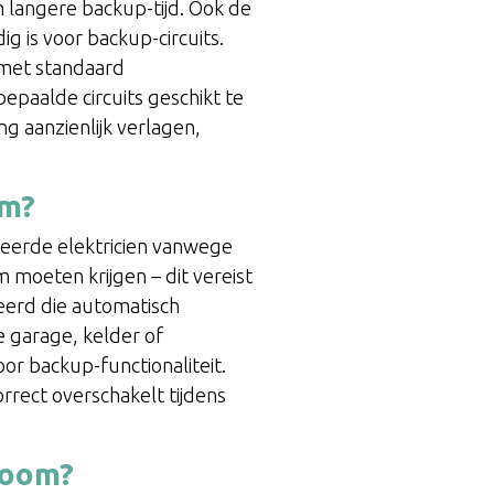
n langere backup-tijd. Ook de
ig is voor backup-circuits.
 met standaard
epaalde circuits geschikt te
g aanzienlijk verlagen,
om?
iceerde elektricien vanwege
 moeten krijgen – dit vereist
eerd die automatisch
e garage, kelder of
or backup-functionaliteit.
rrect overschakelt tijdens
room?