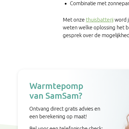
Combinatie met zonnepan
Met onze
thuisbatterij
word je
weten welke oplossing het b
gesprek over de mogelijkhe
Warmtepomp
van SamSam?
Ontvang direct gratis advies en
een berekening op maat!
Bel voor een telefonische check: