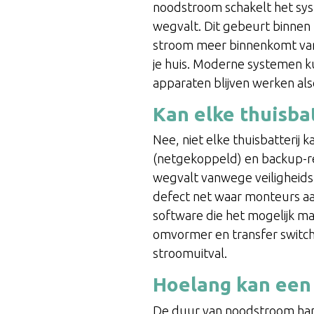
noodstroom schakelt het sy
wegvalt. Dit gebeurt binnen
stroom meer binnenkomt van h
je huis. Moderne systemen k
apparaten blijven werken also
Kan elke thuisba
Nee, niet elke thuisbatterij
(netgekoppeld) en backup-re
wegvalt vanwege veiligheids
defect net waar monteurs a
software die het mogelijk 
omvormer en transfer switch d
stroomuitval.
Hoelang kan een 
De duur van noodstroom hangt