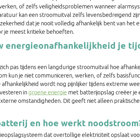
werken, of zelfs veiligheidsproblemen wanneer alarmsys
atuur kan een stroomuitval zelfs levensbedreigend zij
kerheid dat je nooit volledig afhankelijk bent van het ele
 je meest kritieke behoeften.
 energieonafhankelijkheid je tij
zich pas tijdens een langdurige stroomuitval hoe afhanke
oom kun je niet communiceren, werken, of zelfs basisfunct
afhankelijkheid wordt nog pijnlijker tijdens extreme w
nvesteren in
groene energie
met batterijopslag creëer je 
xterne omstandigheden. Dit geeft niet alleen praktisch
batterij en hoe werkt noodstroom
ieopslagsysteem dat overtollige elektriciteit opslaat voor