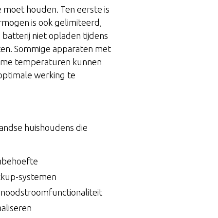
e moet houden. Ten eerste is
ermogen is ook gelimiteerd,
atterij niet opladen tijdens
itten. Sommige apparaten met
reme temperaturen kunnen
 optimale werking te
rlandse huishoudens die
ombehoefte
backup-systemen
 noodstroomfunctionaliteit
aliseren