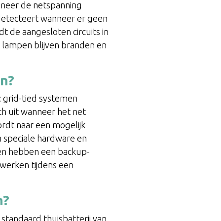
nneer de netspanning
 detecteert wanneer er geen
t de aangesloten circuits in
 lampen blijven branden en
en?
: grid-tied systemen
ch uit wanneer het net
rdt naar een mogelijk
 speciale hardware en
men hebben een backup-
 werken tijdens een
n?
 standaard thuisbatterij van