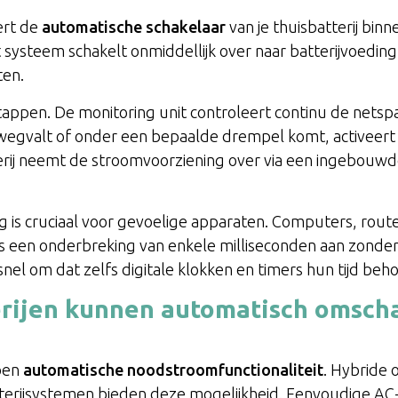
ert de
automatische schakelaar
van je thuisbatterij bin
 systeem schakelt onmiddellijk over naar batterijvoedi
ten.
stappen. De monitoring unit controleert continu de netsp
wegvalt of onder een bepaalde drempel komt, activeert
ij neemt de stroomvoorziening over via een ingebouwd
 is cruciaal voor gevoelige apparaten. Computers, rout
 een onderbreking van enkele milliseconden aan zond
snel om dat zelfs digitale klokken en timers hun tijd beh
erijen kunnen automatisch omsch
bben
automatische noodstroomfunctionaliteit
. Hybride
atterijsystemen bieden deze mogelijkheid. Eenvoudige 