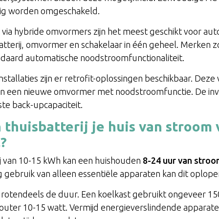
tig worden omgeschakeld.
ia hybride omvormers zijn het meest geschikt voor aut
tterij, omvormer en schakelaar in één geheel. Merken z
daard automatische noodstroomfunctionaliteit.
tallaties zijn er retrofit-oplossingen beschikbaar. Deze
ie en een nieuwe omvormer met noodstroomfunctie. De inv
te back-upcapaciteit.
thuisbatterij je huis van stroom 
?
ij van 10-15 kWh kan een huishouden
8-24 uur van stroo
ig gebruik van alleen essentiële apparaten kan dit oplope
grotendeels de duur. Een koelkast gebruikt ongeveer 150
outer 10-15 watt. Vermijd energieverslindende apparaten