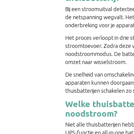
Bij een stroomuitval detecte
de netspanning wegvalt. Het
onderbreking voor je appara
Het proces verloopt in drie 
stroomtoevoer. Zodra deze 
noodstroommodus. De batter
omzet naar wisselstroom.
De snelheid van omschakeling
apparaten kunnen doorgaans
thuisbatterijen schakelen zo 
Welke thuisbatt
noodstroom?
Niet alle thuisbatterijen he
UPS-functie en all-in-one b