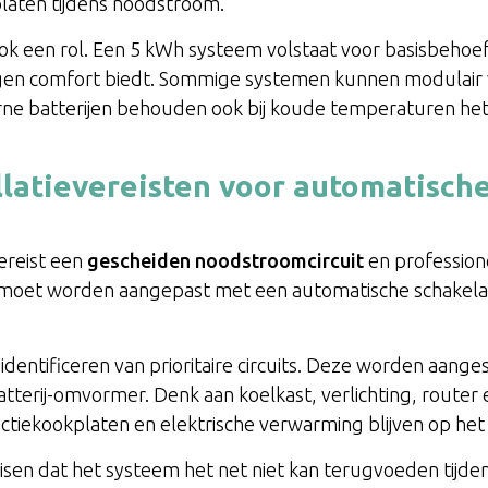
laten tijdens noodstroom.
 ook een rol. Een 5 kWh systeem volstaat voor basisbeh
gen comfort biedt. Sommige systemen kunnen modulair 
ne batterijen behouden ook bij koude temperaturen het
allatievereisten voor automatisc
ereist een
gescheiden noodstroomcircuit
en profession
moet worden aangepast met een automatische schakelaar 
 identificeren van prioritaire circuits. Deze worden aang
terij-omvormer. Denk aan koelkast, verlichting, router
ctiekookplaten en elektrische verwarming blijven op het
eisen dat het systeem het net niet kan terugvoeden tijd