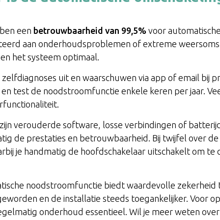
bben een
betrouwbaarheid van 99,5%
voor automatische 
ateerd aan onderhoudsproblemen of extreme weersoms
en het systeem optimaal.
elfdiagnoses uit en waarschuwen via app of email bij 
s en test de noodstroomfunctie enkele keren per jaar. Ve
functionaliteit.
zijn verouderde software, losse verbindingen of batterij
g de prestaties en betrouwbaarheid. Bij twijfel over de
rbij je handmatig de hoofdschakelaar uitschakelt om te 
atische noodstroomfunctie biedt waardevolle zekerheid t
eworden en de installatie steeds toegankelijker. Voor opt
 regelmatig onderhoud essentieel. Wil je meer weten ove