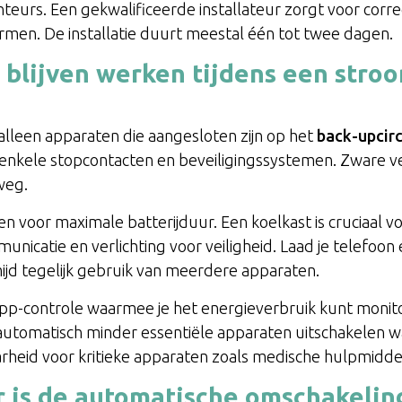
nteurs. Een gekwalificeerde installateur zorgt voor corre
rmen. De installatie duurt meestal één tot twee dagen.
blijven werken tijdens een stro
lleen apparaten die aangesloten zijn op het
back-upcirc
r, enkele stopcontacten en beveiligingssystemen. Zware 
weg.
en voor maximale batterijduur. Een koelkast is cruciaal v
nicatie en verlichting voor veiligheid. Laad je telefoon 
jd tegelijk gebruik van meerdere apparaten.
p-controle waarmee je het energieverbruik kunt monito
utomatisch minder essentiële apparaten uitschakelen wa
aarheid voor kritieke apparaten zoals medische hulpmidde
 is de automatische omschakeli