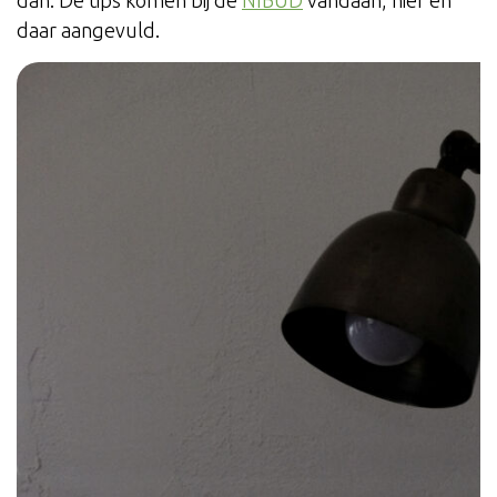
dan. De tips komen bij de
NIBUD
vandaan, hier en
daar aangevuld.