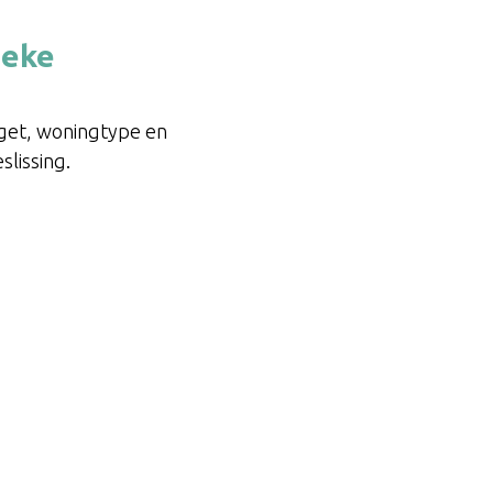
ieke
dget, woningtype en
slissing.