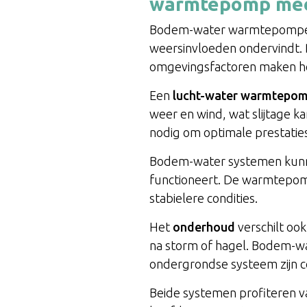
warmtepomp me
Bodem-water warmtepompen 
weersinvloeden ondervindt. 
omgevingsfactoren maken het
Een
lucht-water warmtepo
weer en wind, wat slijtage k
nodig om optimale prestatie
Bodem-water systemen kunne
functioneert. De warmtepomp
stabielere condities.
Het
onderhoud
verschilt oo
na storm of hagel. Bodem-w
ondergrondse systeem zijn 
Beide systemen profiteren va