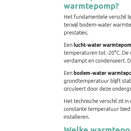
warmtepomp?
Het fundamentele verschil l
terwijl bodem-water warmte
prestaties.
Een
lucht-water warmtepo
temperaturen tot -20°C. De
verdampt en condenseert. Dez
Een
bodem-water warmtep
grondtemperatuur blijft sta
circuleert door deze onderg
Het technische verschil zit i
constante temperatuur bied
installeren.
Welke warmtepom