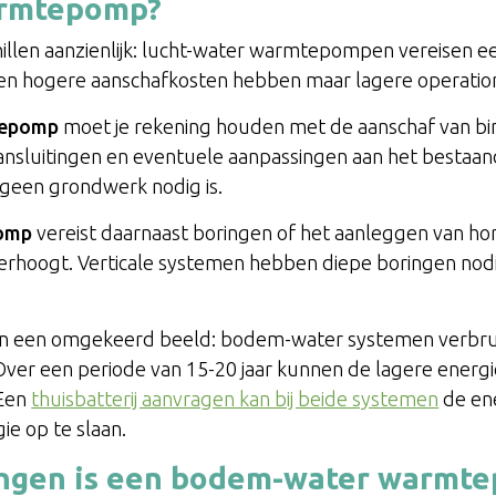
rmtepomp?
illen aanzienlijk: lucht-water warmtepompen vereisen een 
n hogere aanschafkosten hebben maar lagere operatione
tepomp
moet je rekening houden met de aanschaf van bin
aansluitingen en eventuele aanpassingen aan het bestaand
 geen grondwerk nodig is.
omp
vereist daarnaast boringen of het aanleggen van hor
k verhoogt. Verticale systemen hebben diepe boringen no
n een omgekeerd beeld: bodem-water systemen verbruik
Over een periode van 15-20 jaar kunnen de lagere energie
 Een
thuisbatterij aanvragen kan bij beide systemen
de en
ie op te slaan.
ngen is een bodem-water warmte