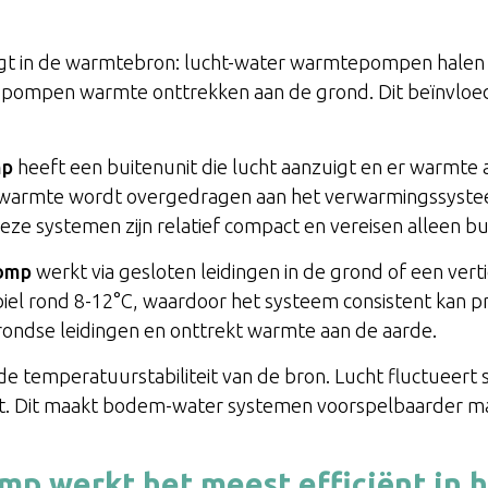
igt in de warmtebron: lucht-water warmtepompen halen e
pompen warmte onttrekken aan de grond. Dit beïnvloed
mp
heeft een buitenunit die lucht aanzuigt en er warmte aa
 warmte wordt overgedragen aan het verwarmingssystee
e systemen zijn relatief compact en vereisen alleen bu
omp
werkt via gesloten leidingen in de grond of een vert
biel rond 8-12°C, waardoor het systeem consistent kan p
rondse leidingen en onttrekt warmte aan de aarde.
n de temperatuurstabiliteit van de bron. Lucht fluctueert 
t. Dit maakt bodem-water systemen voorspelbaarder m
p werkt het meest efficiënt in 