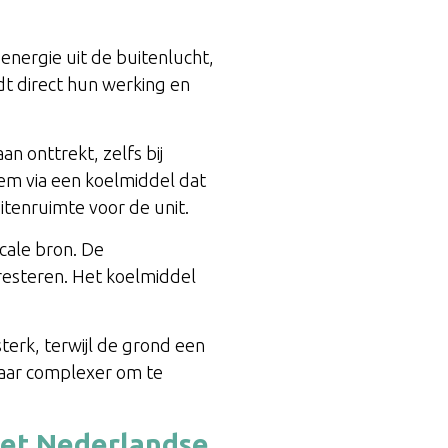
nergie uit de buitenlucht,
t direct hun werking en
n onttrekt, zelfs bij
m via een koelmiddel dat
itenruimte voor de unit.
icale bron. De
resteren. Het koelmiddel
sterk, terwijl de grond een
aar complexer om te
het Nederlandse