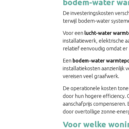
bodem-water wa
De investeringskosten versch
terwijl bodem-water systeme
Voor een
lucht-water warm
installatiewerk, elektrische 
relatief eenvoudig omdat er
Een
bodem-water warmtep
installatiekosten aanzienlij
vereisen veel graafwerk.
De operationele kosten tone
door hun hogere efficiency. 
aanschafprijs compenseren.
door overtollige zonne-energ
Voor welke woni