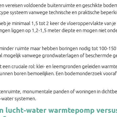
ereisen voldoende buitenruimte en geschikte bodemco
dit type systeem vanwege technische en praktische beperk
eb je minimaal 1,5 tot 2 keer de vloeroppervlakte van j
gen liggen op 1,2-1,5 meter diepte en mogen niet onde
 minder ruimte maar hebben boringen nodig tot 100-150 m
eral mogelijk vanwege grondwaterlagen of beschermde g
een cruciale rol: klei- en leemgronden geleiden warmt
unnen boren bemoeilijken. Een bodemonderzoek vooraf i
enruimte, monumentale panden of woningen in dichtbe
-water systemen.
en lucht-water warmtepomp vers