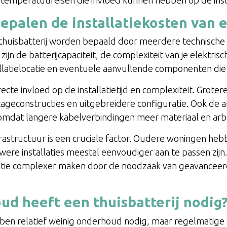
epalen de installatiekosten van e
 thuisbatterij worden bepaald door meerdere technische 
ijn de batterijcapaciteit, de complexiteit van je elektrisch
allatielocatie en eventuele aanvullende componenten die 
irecte invloed op de installatietijd en complexiteit. Grot
geconstructies en uitgebreidere configuratie. Ook de af
, omdat langere kabelverbindingen meer materiaal en arb
rastructuur is een cruciale factor. Oudere woningen heb
uwere installaties meestal eenvoudiger aan te passen zij
atie complexer maken door de noodzaak van geavanceerd
d heeft een thuisbatterij nodig
en relatief weinig onderhoud nodig, maar regelmatige co