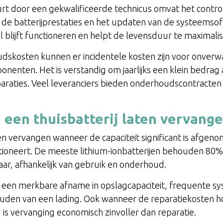
rt door een gekwalificeerde technicus omvat het control
 de batterijprestaties en het updaten van de systeemsof
al blijft functioneren en helpt de levensduur te maximali
skosten kunnen er incidentele kosten zijn voor onverwa
nenten. Het is verstandig om jaarlijks een klein bedrag 
raties. Veel leveranciers bieden onderhoudscontracten
een thuisbatterij laten vervang
en vervangen wanneer de capaciteit significant is afge
ioneert. De meeste lithium-ionbatterijen behouden 80%
aar, afhankelijk van gebruik en onderhoud.
jn een merkbare afname in opslagcapaciteit, frequente
ouden van een lading. Ook wanneer de reparatiekosten 
is vervanging economisch zinvoller dan reparatie.