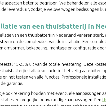
ële aspecten beter te begrijpen. We behandelen alle aspec
n de levensduur, zodat je weloverwogen beslissingen ku
llatie van een thuisbatterij in N
allatie van een thuisbatterij in Nederland variëren sterk, 
systeem en de complexiteit van de installatie. Een complet
 een omvormer, bekabeling, montage en configuratie door
meestal 15-25% uit van de totale investering. Deze kost
huisbatterijinstallateur, inclusief het veilig aansluiten 
en het testen van alle functies. Professionele installatie
 de garantie.
et je ook rekening houden met eventuele aanpassingen aa
estaties en mogelijke bouwkundige aanpassingen. Een
th
en temperatuureisen die invloed kunnen hebben op de inst