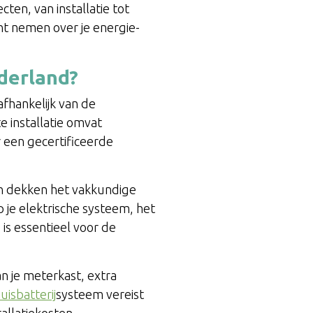
ten, van installatie tot
nt nemen over je energie-
ederland?
afhankelijk van de
e installatie omvat
 een gecertificeerde
en dekken het vakkundige
op je elektrische systeem, het
 is essentieel voor de
n je meterkast, extra
uisbatterij
systeem vereist
allatiekosten.