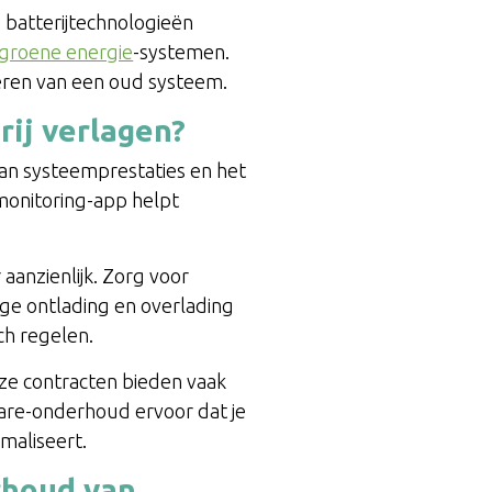
 batterijtechnologieën
groene energie
-systemen.
reren van een oud systeem.
rij verlagen?
an systeemprestaties en het
monitoring-app helpt
aanzienlijk. Zorg voor
ge ontlading en overlading
ch regelen.
ze contracten bieden vaak
tware-onderhoud ervoor dat je
maliseert.
rhoud van