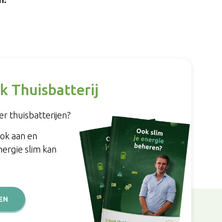
k Thuisbatterij
r thuisbatterijen?
ook aan en
nergie slim kan
EN