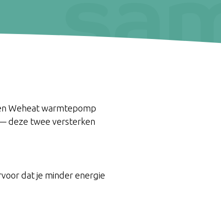
ct een Weheat warmtepomp
g — deze twee versterken
rvoor dat je minder energie