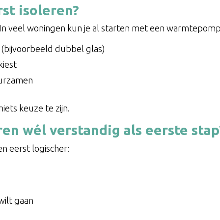
rst isoleren?
 In veel woningen kun je al starten met een warmtepomp,
s (bijvoorbeeld dubbel glas)
kiest
uurzamen
iets keuze te zijn.
en wél verstandig als eerste stap
en eerst logischer:
 wilt gaan