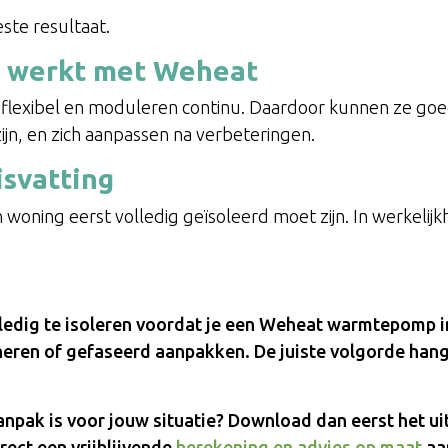
ste resultaat.
 werkt met Weheat
lexibel en moduleren continu. Daardoor kunnen ze go
ijn, en zich aanpassen na verbeteringen.
svatting
oning eerst volledig geïsoleerd moet zijn. In werkelijk
olledig te isoleren voordat je een Weheat warmtepomp in
neren of gefaseerd aanpakken. De juiste volgorde hang
anpak is voor jouw situatie? Download dan eerst het u
irect een vrijblijvende
berekening en advies op maat
aa