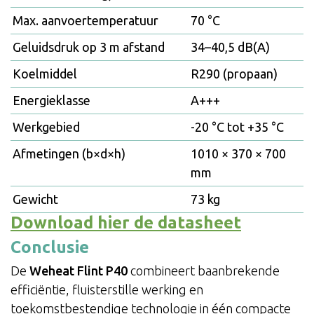
Max. aanvoertemperatuur
70 °C
Geluidsdruk op 3 m afstand
34–40,5 dB(A)
Koelmiddel
R290 (propaan)
Energieklasse
A+++
Werkgebied
-20 °C tot +35 °C
Afmetingen (b×d×h)
1010 × 370 × 700
mm
Gewicht
73 kg
Download hier de datasheet
Conclusie
De
Weheat Flint P40
combineert baanbrekende
efficiëntie, fluisterstille werking en
toekomstbestendige technologie in één compacte