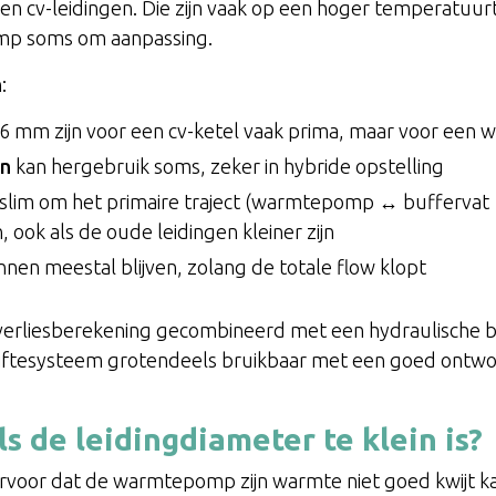
aren cv-leidingen. Die zijn vaak op een hoger temperatuu
mp soms om aanpassing.
:
6 mm zijn voor een cv-ketel vaak prima, maar voor ee
en
kan hergebruik soms, zeker in hybride opstelling
k slim om het primaire traject (warmtepomp ↔ buffervat
 ook als de oude leidingen kleiner zijn
nen meestal blijven, zolang de totale flow klopt
everliesberekening gecombineerd met een hydraulische 
afgiftesysteem grotendeels bruikbaar met een goed ontwor
s de leidingdiameter te klein is?
ervoor dat de warmtepomp zijn warmte niet goed kwijt k