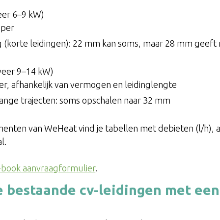
er 6–9 kW)
per
ng (korte leidingen): 22 mm kan soms, maar 28 mm geeft
eer 9–14 kW)
er, afhankelijk van vermogen en leidinglengte
 lange trajecten: soms opschalen naar 32 mm
menten van WeHeat vind je tabellen met debieten (l/h),
l.
book aanvraagformulier
.
e bestaande cv-leidingen met ee