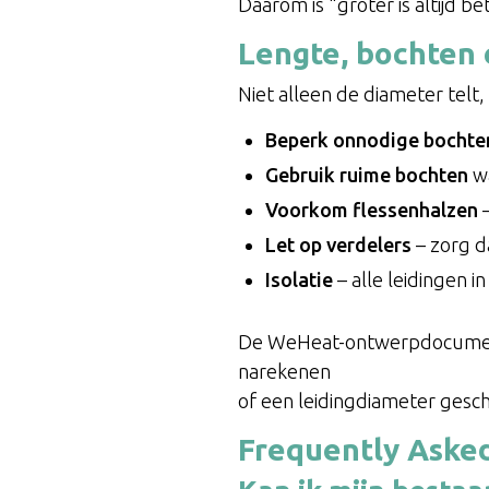
Daarom is “groter is altijd be
Lengte, bochten 
Niet alleen de diameter telt
Beperk onnodige bochte
Gebruik ruime bochten
wa
Voorkom flessenhalzen
–
Let op verdelers
– zorg d
Isolatie
– alle leidingen 
De WeHeat-ontwerpdocumente
narekenen
of een leidingdiameter gesch
Frequently Aske