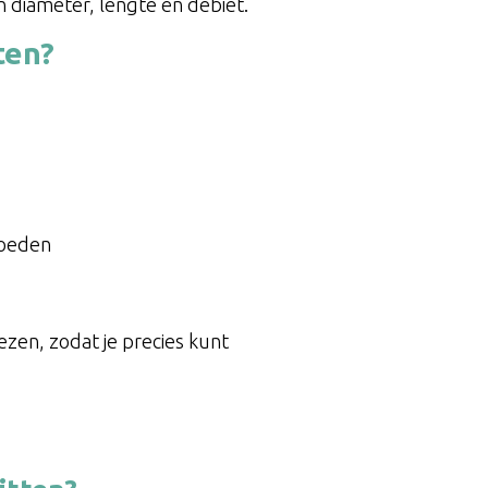
sen diameter, lengte en debiet.
ten?
voeden
en, zodat je precies kunt