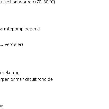
rtraject ontworpen (70–80 °C)
n warmtepomp beperkt
 ↔ verdeler)
berekening.
pen primair circuit rond de
an.