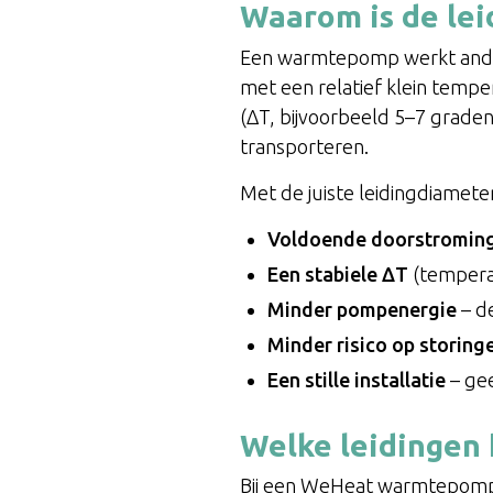
Waarom is de lei
Een warmtepomp werkt ander
met een relatief klein tempe
(ΔT, bijvoorbeeld 5–7 grade
transporteren.
Met de juiste leidingdiameter
Voldoende doorstromin
Een stabiele ΔT
(temperat
Minder pompenergie
– d
Minder risico op storing
Een stille installatie
– gee
Welke leidingen 
Bij een WeHeat warmtepomp 