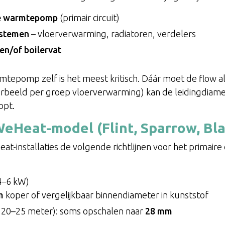
de warmtepomp
(primair circuit)
ystemen
– vloerverwarming, radiatoren, verdelers
en/of boilervat
mtepomp zelf is het meest kritisch. Dáár moet de flow al
orbeeld per groep vloerverwarming) kan de leidingdiamete
opt.
WeHeat-model (Flint, Sparrow, Bla
Heat-installaties de volgende richtlijnen voor het primai
4–6 kW)
m
koper of vergelijkbaar binnendiameter in kunststof
(> 20–25 meter): soms opschalen naar
28 mm