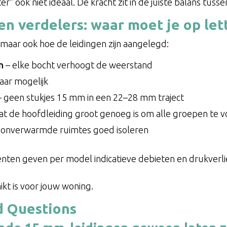
ter” ook niet ideaal. De kracht zit in de juiste balans tus
en verdelers: waar moet je op let
, maar ook hoe de leidingen zijn aangelegd:
n
– elke bocht verhoogt de weerstand
ar mogelijk
 geen stukjes 15 mm in een 22–28 mm traject
at de hoofdleiding groot genoeg is om alle groepen te 
in onverwarmde ruimtes goed isoleren
n geven per model indicatieve debieten en drukverliez
ikt is voor jouw woning.
d Questions