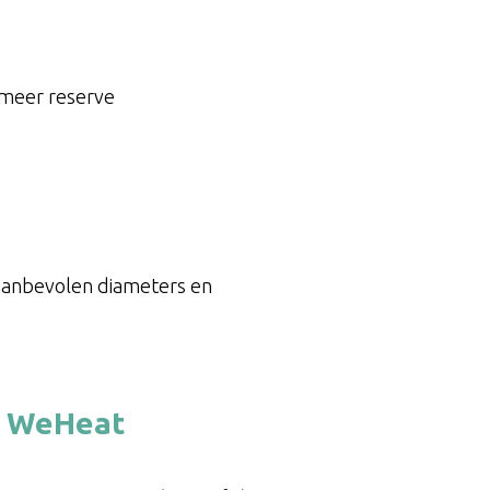
 meer reserve
 aanbevolen diameters en
n WeHeat