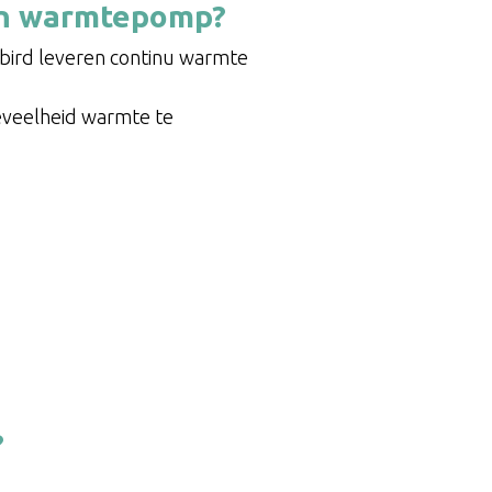
een warmtepomp?
bird leveren continu warmte
eveelheid warmte te
?