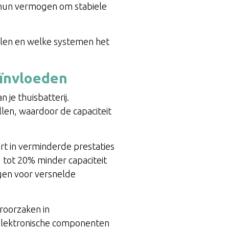
m hun vermogen om stabiele
palen en welke systemen het
ïnvloeden
je thuisbatterij.
len, waardoor de capaciteit
rt in verminderde prestaties
 tot 20% minder capaciteit
en voor versnelde
eroorzaken in
n elektronische componenten