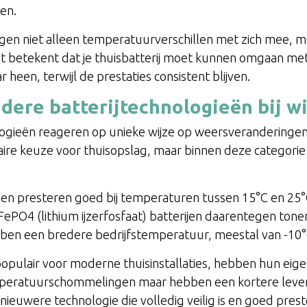
len.
en niet alleen temperatuurverschillen met zich mee, maa
 Dit betekent dat je thuisbatterij moet kunnen omgaan met
 heen, terwijl de prestaties consistent blijven.
ndere batterijtechnologieën bij w
ologieën reageren op unieke wijze op weersveranderinge
e keuze voor thuisopslag, maar binnen deze categorie 
ijen presteren goed bij temperaturen tussen 15°C en 25°
FePO4 (lithium ijzerfosfaat) batterijen daarentegen tonen 
ben een bredere bedrijfstemperatuur, meestal van -10°
pulair voor moderne thuisinstallaties, hebben hun eigen
mperatuurschommelingen maar hebben een kortere levens
nieuwere technologie die volledig veilig is en goed preste