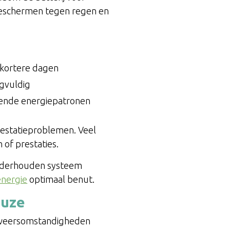
t beschermen tegen regen en
 kortere dagen
gvuldig
erende energiepatronen
prestatieproblemen. Veel
of prestaties.
 onderhouden systeem
energie
optimaal benut.
euze
se weersomstandigheden