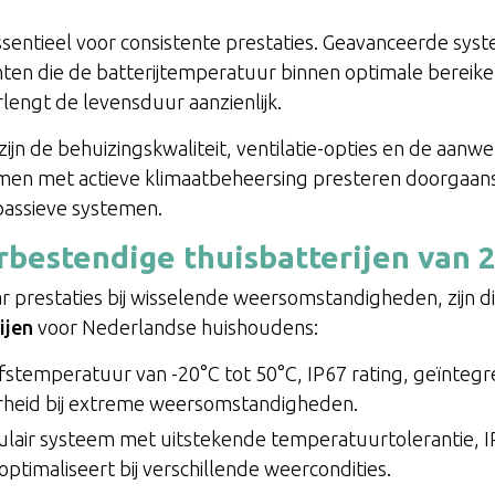
sentieel voor consistente prestaties. Geavanceerde s
en die de batterijtemperatuur binnen optimale bereik
lengt de levensduur aanzienlijk.
ijn de behuizingskwaliteit, ventilatie-opties en de aanw
men met actieve klimaatbeheersing presteren doorgaans
assieve systemen.
bestendige thuisbatterijen van 
 prestaties bij wisselende weersomstandigheden, zijn dit
ijen
voor Nederlandse huishoudens:
ijfstemperatuur van -20°C tot 50°C, IP67 rating, geïnt
heid bij extreme weersomstandigheden.
ulair systeem met uitstekende temperatuurtolerantie, 
optimaliseert bij verschillende weercondities.