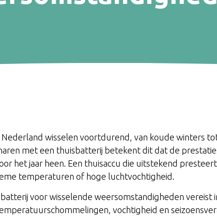
Nederland wisselen voortdurend, van koude winters to
naren met een thuisbatterij betekent dit dat de prestati
oor het jaar heen. Een thuisaccu die uitstekend presteer
eme temperaturen of hoge luchtvochtigheid.
isbatterij voor wisselende weersomstandigheden vereist in
temperatuurschommelingen, vochtigheid en seizoensvera