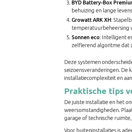
BYD Battery-Box Premi
behuizing en lange leve
Growatt ARK XH
: Stapel
temperatuurbeheersing vo
Sonnen eco
: Intelligen
zelflerend algoritme dat
Deze systemen onderscheiden
seizoensveranderingen. De kos
installatiecomplexiteit en aa
Praktische tips v
De juiste installatie en het 
weersomstandigheden. Plaats
garage of technische ruimt
Voor buiteninstallaties is ad