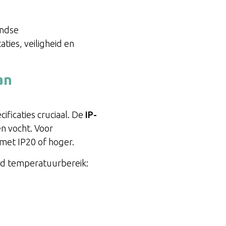
andse
ties, veiligheid en
an
ificaties cruciaal. De
IP-
en vocht. Voor
 met IP20 of hoger.
eed temperatuurbereik: