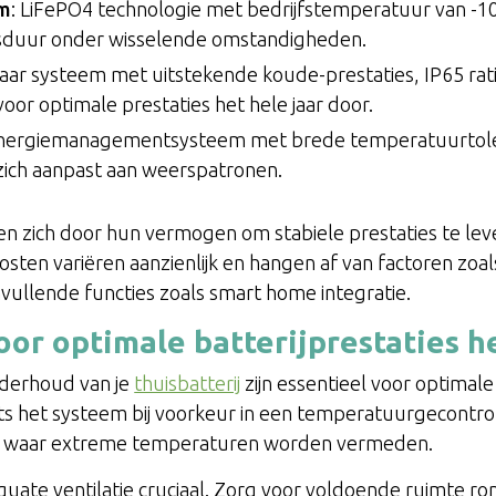
um
: LiFePO4 technologie met bedrijfstemperatuur van -1
nsduur onder wisselende omstandigheden.
baar systeem met uitstekende koude-prestaties, IP65 rat
or optimale prestaties het hele jaar door.
t energiemanagementsysteem met brede temperatuurtoler
 zich aanpast aan weerspatronen.
 zich door hun vermogen om stabiele prestaties te le
ten variëren aanzienlijk en hangen af van factoren zoals
nvullende functies zoals smart home integratie.
oor optimale batterijprestaties h
onderhoud van je
thuisbatterij
zijn essentieel voor optimale 
 het systeem bij voorkeur in een temperatuurgecontro
e, waar extreme temperaturen worden vermeden.
equate ventilatie cruciaal. Zorg voor voldoende ruimte r