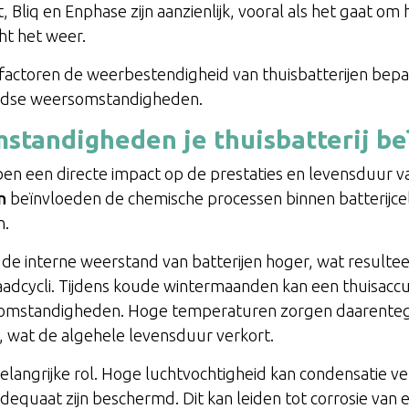
 Bliq en Enphase zijn aanzienlijk, vooral als het gaat o
ht het weer.
ke factoren de weerbestendigheid van thuisbatterijen be
andse weersomstandigheden.
tandigheden je thuisbatterij be
een directe impact op de prestaties en levensduur van 
n
beïnvloeden de chemische processen binnen batterijcel
n.
de interne weerstand van batterijen hoger, wat resultee
aadcycli. Tijdens koude wintermaanden kan een thuisaccu
 omstandigheden. Hoge temperaturen zorgen daarenteg
n, wat de algehele levensduur verkort.
elangrijke rol. Hoge luchtvochtigheid kan condensatie v
 adequaat zijn beschermd. Dit kan leiden tot corrosie va