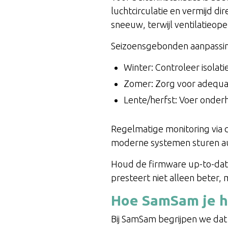
luchtcirculatie en vermijd d
sneeuw, terwijl ventilatieo
Seizoensgebonden aanpassing
Winter: Controleer isola
Zomer: Zorg voor adequa
Lente/herfst: Voer onder
Regelmatige monitoring via d
moderne systemen sturen au
Houd de firmware up-to-date
presteert niet alleen beter,
Hoe SamSam je he
Bij SamSam begrijpen we dat