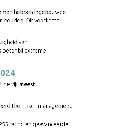
ystemen hebben ingebouwde
en houden. Dit voorkomt
ezigheid van
 beter bij extreme
2024
 de vijf
meest
egreerd thermisch management
IP55 rating en geavanceerde