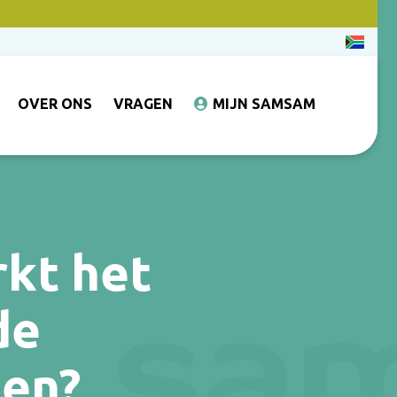
OVER ONS
VRAGEN
MIJN SAMSAM
rkt het
de
en?