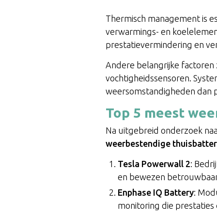
Thermisch management is es
verwarmings- en koelelement
prestatievermindering en ver
Andere belangrijke factoren z
vochtigheidssensoren. Syste
weersomstandigheden dan p
Top 5 meest weer
Na uitgebreid onderzoek naar
weerbestendige thuisbatter
Tesla Powerwall 2
: Bedr
en bewezen betrouwbaar
Enphase IQ Battery
: Mod
monitoring die prestaties 