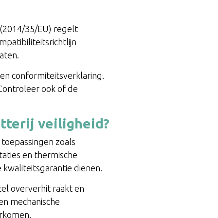
(2014/35/EU) regelt
tibiliteitsrichtlijn
aten.
en conformiteitsverklaring.
Controleer ook of de
terij veiligheid?
re toepassingen zoals
staties en thermische
e kwaliteitsgarantie dienen.
cel oververhit raakt en
g en mechanische
orkomen.