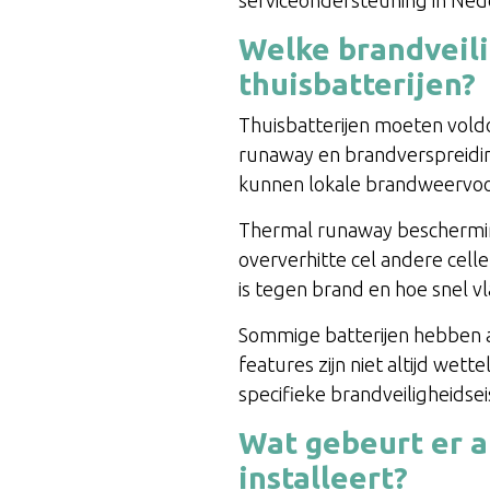
serviceondersteuning in Ned
Welke brandveilig
thuisbatterijen?
Thuisbatterijen moeten vold
runaway en brandverspreiding
kunnen lokale brandweervoor
Thermal runaway bescherming
oververhitte cel andere cell
is tegen brand en hoe snel 
Sommige batterijen hebben 
features zijn niet altijd wett
specifieke brandveiligheidsei
Wat gebeurt er al
installeert?