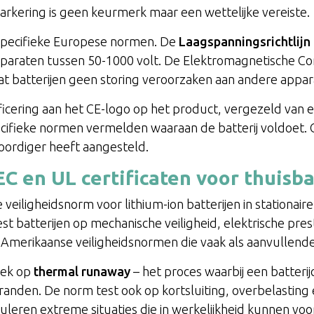
rkering is geen keurmerk maar een wettelijke vereiste.
 specifieke Europese normen. De
Laagspanningsrichtlijn
pparaten tussen 50-1000 volt. De Elektromagnetische Compa
at batterijen geen storing veroorzaken aan andere appar
ificering aan het CE-logo op het product, vergezeld van e
cifieke normen vermelden waaraan de batterij voldoet. 
ordiger heeft aangesteld.
 en UL certificaten voor thuisbat
e veiligheidsnorm voor lithium-ion batterijen in stationai
st batterijen op mechanische veiligheid, elektrische pre
zijn Amerikaanse veiligheidsnormen die vaak als aanvullend
iek op
thermal runaway
– het proces waarbij een batterij
randen. De norm test ook op kortsluiting, overbelastin
uleren extreme situaties die in werkelijkheid kunnen vo