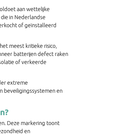
voldoet aan wettelijke
n die in Nederlandse
erkocht of geïnstalleerd
 het meest kritieke risico,
nneer batterijen defect raken
solatie of verkeerde
nder extreme
an beveiligingssystemen en
en?
ben. Deze markering toont
gezondheid en