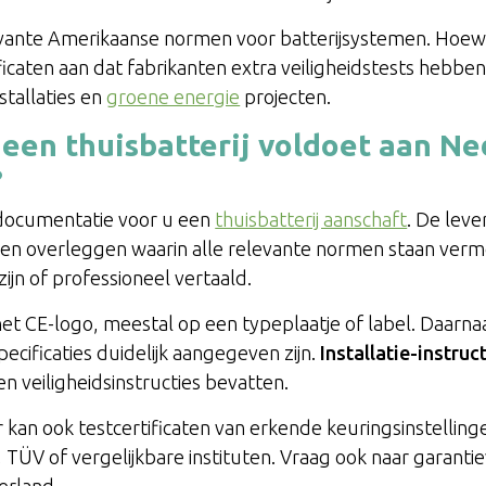
vante Amerikaanse normen voor batterijsystemen. Hoewel 
icaten aan dat fabrikanten extra veiligheidstests hebben 
nstallaties en
groene energie
projecten.
 een thuisbatterij voldoet aan N
?
tdocumentatie voor u een
thuisbatterij aanschaft
. De lev
nen overleggen waarin alle relevante normen staan verm
ijn of professioneel vertaald.
het CE-logo, meestal op een typeplaatje of label. Daar
pecificaties duidelijk aangegeven zijn.
Installatie-instruc
n veiligheidsinstructies bevatten.
kan ook testcertificaten van erkende keuringsinstellinge
, TÜV of vergelijkbare instituten. Vraag ook naar garan