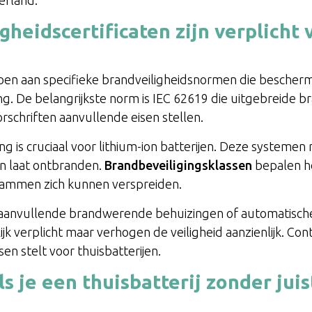
erland.
heidscertificaten zijn verplicht 
oen aan specifieke brandveiligheidsnormen die bescher
. De belangrijkste norm is IEC 62619 die uitgebreide b
schriften aanvullende eisen stellen.
 is cruciaal voor lithium-ion batterijen. Deze system
en laat ontbranden.
Brandbeveiligingsklassen
bepalen ho
vlammen zich kunnen verspreiden.
aanvullende brandwerende behuizingen of automatisch
elijk verplicht maar verhogen de veiligheid aanzienlijk. C
sen stelt voor thuisbatterijen.
s je een thuisbatterij zonder juis