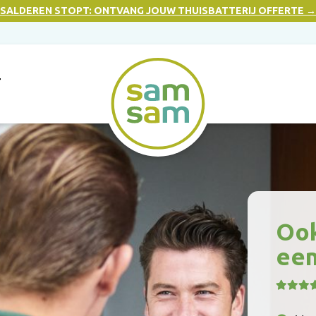
SALDEREN STOPT: ONTVANG JOUW THUISBATTERIJ OFFERTE →
T
Ook
een