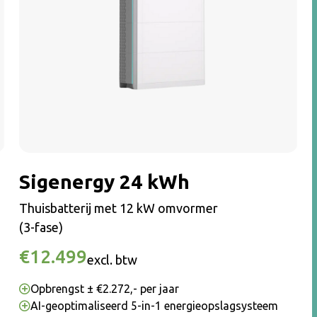
Sigenergy 24 kWh
Thuisbatterij met 12 kW omvormer
(3-fase)
€12.499
excl. btw
Opbrengst ± €2.272,- per jaar
AI-geoptimaliseerd 5-in-1 energieopslagsysteem