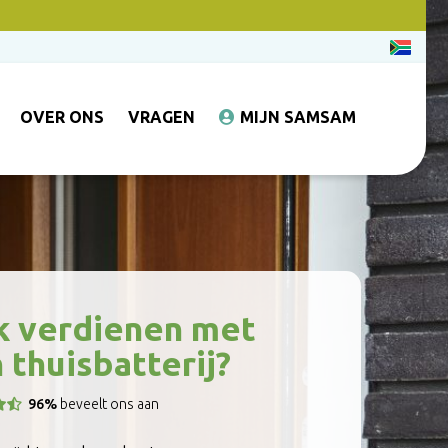
OVER ONS
VRAGEN
MIJN SAMSAM
 verdienen met
 thuisbatterij?
96%
beveelt ons aan