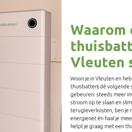
Waarom 
thuisbatt
Vleuten s
Woon je in Vleuten en heb
thuisbatterij dé volgende s
gebeuren: steeds meer in
stroom op te slaan en slim
terugleverkosten, ben je 
energienet én haal je mee
helpt je graag met een thui