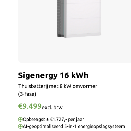
Sigenergy 16 kWh
Thuisbatterij met 8 kW omvormer
(3-fase)
€9.499
excl. btw
Opbrengst ± €1.727,- per jaar
AI-geoptimaliseerd 5-in-1 energieopslagsysteem