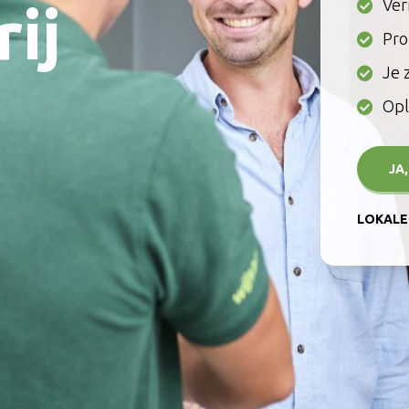
Ver
ij
Pro
Je 
Opl
JA
LOKALE 