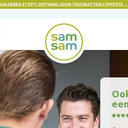
SALDEREN STOPT: ONTVANG JOUW THUISBATTERIJ OFFERTE →
T
Ook
een