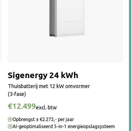
Sigenergy 24 kWh
Thuisbatterij met 12 kW omvormer
(3-fase)
€12.499
excl. btw
Opbrengst ± €2.272,- per jaar
AI-geoptimaliseerd 5-in-1 energieopslagsysteem