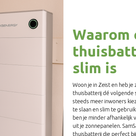
Waarom 
thuisbatt
slim is
Woon je in Zeist en heb j
thuisbatterij dé volgende s
steeds meer inwoners kie
te slaan en slim te gebrui
ben je minder afhankelijk 
uit je zonnepanelen. SamS
thuisbatterij die perfect b