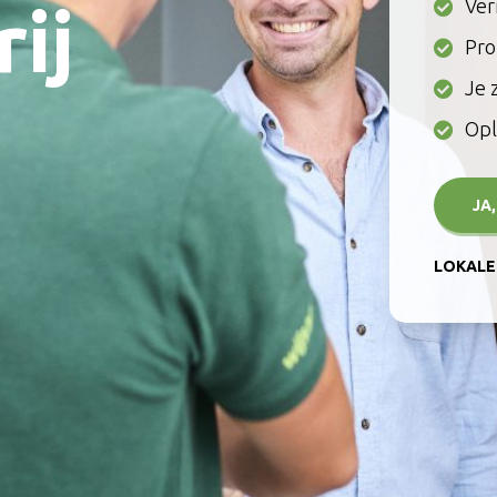
Ver
ij
Pro
Je 
Opl
JA
LOKALE 