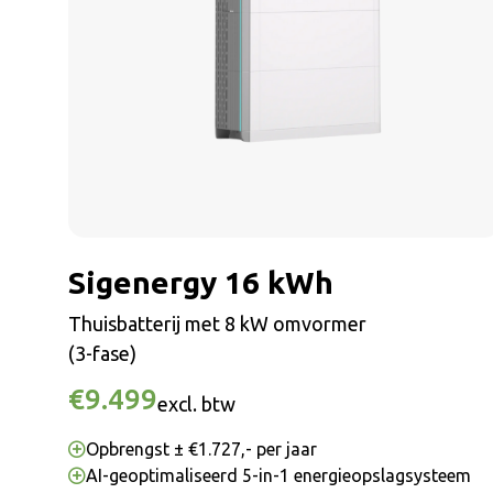
Sigenergy 16 kWh
Thuisbatterij met 8 kW omvormer
(3-fase)
€9.499
excl. btw
Opbrengst ± €1.727,- per jaar
AI-geoptimaliseerd 5-in-1 energieopslagsysteem