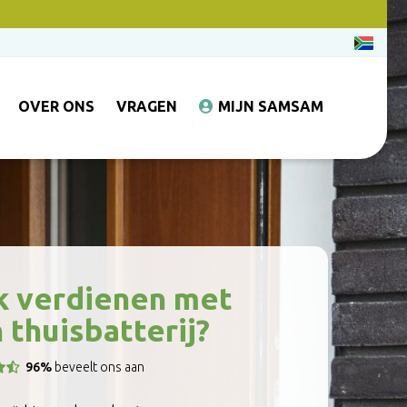
OVER ONS
VRAGEN
MIJN SAMSAM
 verdienen met
 thuisbatterij?
96%
beveelt ons aan