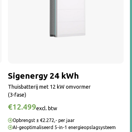
Sigenergy 24 kWh
Thuisbatterij met 12 kW omvormer
(3-fase)
€12.499
excl. btw
Opbrengst ± €2.272,- per jaar
AI-geoptimaliseerd 5-in-1 energieopslagsysteem