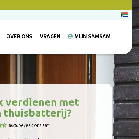
OVER ONS
VRAGEN
MIJN SAMSAM
 verdienen met
 thuisbatterij?
96%
beveelt ons aan