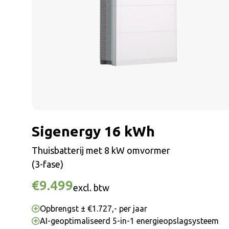
Sigenergy 16 kWh
Thuisbatterij met 8 kW omvormer
(3-fase)
€9.499
excl. btw
Opbrengst ± €1.727,- per jaar
AI-geoptimaliseerd 5-in-1 energieopslagsysteem