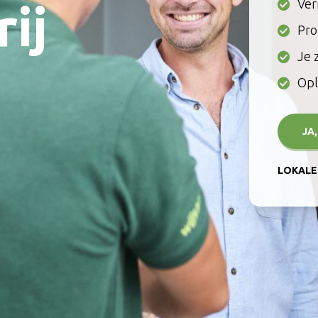
Ver
ij
Pro
Je 
Opl
JA
LOKALE 