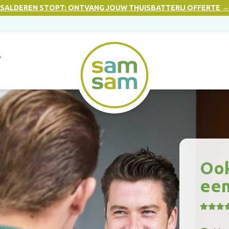
SALDEREN STOPT: ONTVANG JOUW THUISBATTERIJ OFFERTE →
T
Ook
een