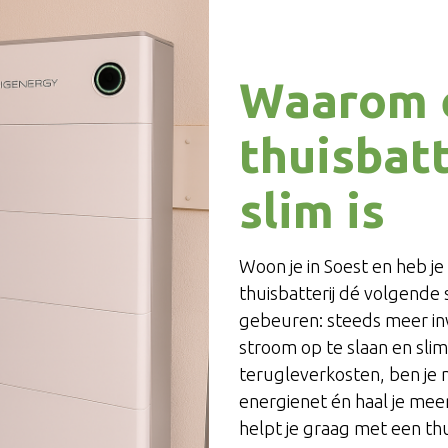
Waarom 
thuisbatt
slim is
Woon je in Soest en heb j
thuisbatterij dé volgende st
gebeuren: steeds meer in
stroom op te slaan en slim
terugleverkosten, ben je 
energienet én haal je mee
helpt je graag met een thui